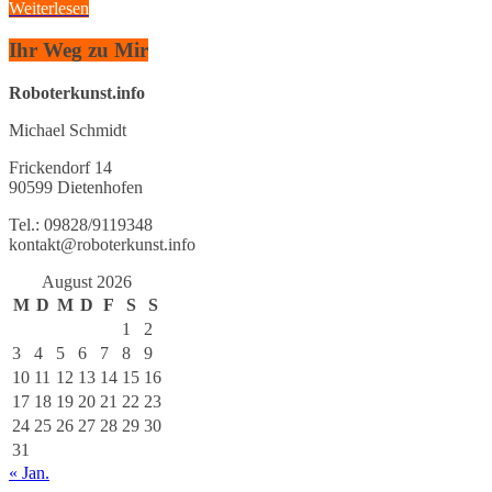
Weiterlesen
Ihr Weg zu Mir
Roboterkunst.info
Michael Schmidt
Frickendorf 14
90599 Dietenhofen
Tel.: 09828/9119348
kontakt@roboterkunst.info
August 2026
M
D
M
D
F
S
S
1
2
3
4
5
6
7
8
9
10
11
12
13
14
15
16
17
18
19
20
21
22
23
24
25
26
27
28
29
30
31
« Jan.